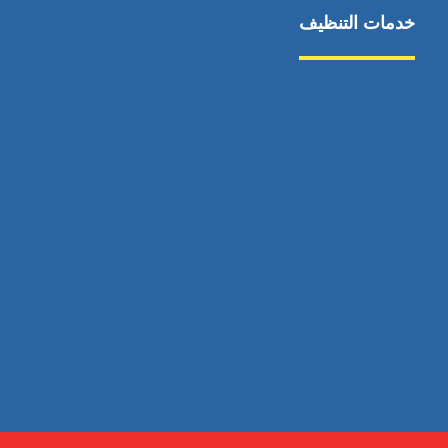
خدمات التنظيف
مكافحة الآفات
مركبة
بناء
غسيل سيارة
صيانة
تجاري
عادي
خدمات
الداخلية
الخارج
اتصال
لورم
معلومات
الخارج
خدمات
خدمات ساخنة