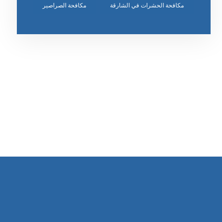
مكافحة الحشرات في الشارقة
مكافحة الصراصير
رقم الهاتف
٥٥ ٤٤ ٣٣ ٢٢ ٩٧١+