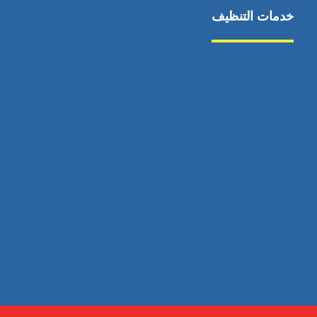
خدمات التنظيف
مكافحة الآفات
مركبة
بناء
غسيل سيارة
صيانة
تجاري
عادي
خدمات
الداخلية
الخارج
اتصال
لورم
معلومات
الخارج
خدمات
خدمات ساخنة