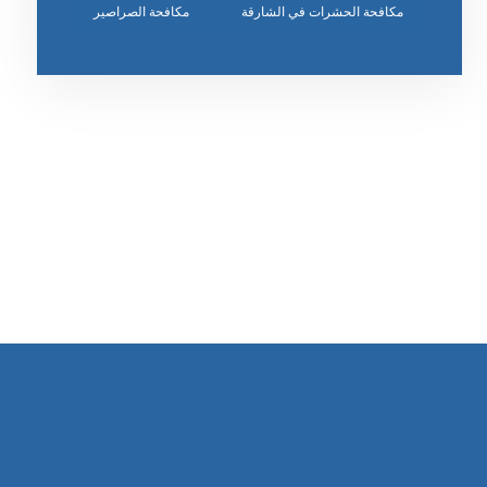
مكافحة الحشرات في الشارقة
مكافحة الصراصير
رقم الهاتف
٥٥ ٤٤ ٣٣ ٢٢ ٩٧١+