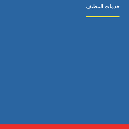
خدمات التنظيف
مكافحة الآفات
مركبة
بناء
غسيل سيارة
صيانة
تجاري
عادي
خدمات
الداخلية
الخارج
اتصال
لورم
معلومات
الخارج
خدمات
خدمات ساخنة