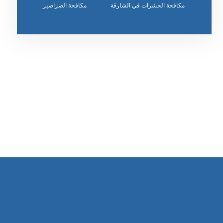
مكافحة الحشرات في الشارقة
مكافحة الصراصير
رقم الهاتف
٥٥ ٤٤ ٣٣ ٢٢ ٩٧١+