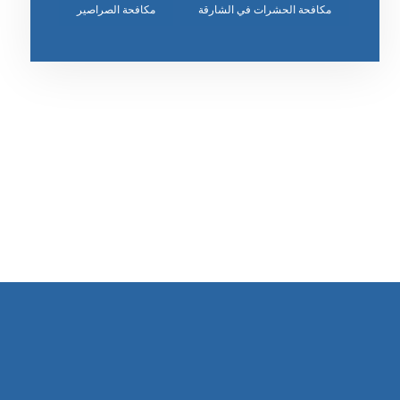
مكافحة الحشرات في الشارقة
مكافحة الصراصير
رقم الهاتف
٥٥ ٤٤ ٣٣ ٢٢ ٩٧١+