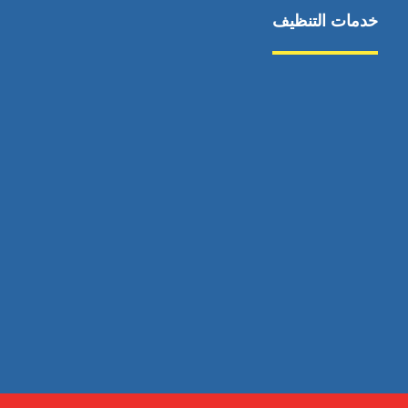
خدمات التنظيف
مكافحة الآفات
مركبة
بناء
غسيل سيارة
صيانة
تجاري
عادي
خدمات
الداخلية
الخارج
اتصال
لورم
معلومات
الخارج
خدمات
خدمات ساخنة