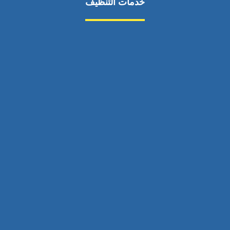
خدمات التنظيف
مكافحة الآفات
مركبة
بناء
غسيل سيارة
صيانة
تجاري
عادي
خدمات
الداخلية
الخارج
اتصال
لورم
معلومات
الخارج
خدمات
خدمات ساخنة