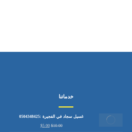
ساعات العمل
من الاثنين إلى الجمعة ٩:٠٠ - ١٧:٠٠
خدماتنا
غسيل سجاد في الفجيرة :0504348425
$
5.00
$
10.00