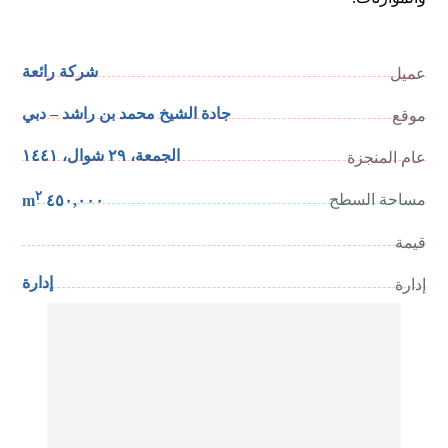
شركة رائعة
عميل
جادة الشيخ محمد بن راشد – دبي
موقع
الجمعة، ٢٩ شوال، ١٤٤١
عام المنجزة
٢
مساحة السطح
٤٥٠,٠٠٠ m
قيمة
إدارة
إدارة