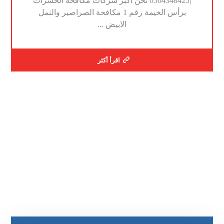
|0504348425 نحن اكبر شركات مكافحة الحشرات
برأس الخيمة رقم 1 مكافحة الصراصير والنمل
الابيض ...
اقرأ أكثر