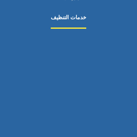
خدمات التنظيف
مكافحة الآفات
مركبة
بناء
غسيل سيارة
صيانة
تجاري
عادي
خدمات
الداخلية
الخارج
اتصال
لورم
معلومات
الخارج