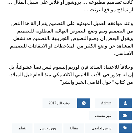
كانت تصاميم مطبوعه … بروشور او فلاير على سبيل المثال …
او نماذج مواقع انترنت …
وعند موافقه العميل المبدئيه على التصميم يتم ازالة هذا النص
من التصميم ويتم وضع النصوص النهائية المطلوبة للتصميم
ويقول البعض ان وضع النصوص التجريبية بالتصميم قد تشغل
المشاهد عن وضع الكثير من الملاحظات او الانتقادات للتصميم
الاساسي.
وخلافاَ للاعتقاد السائد فإن لوريم إيبسوم ليس نصاَ عشوائياً، بل
إن له جذور في الأدب اللاتيني الكلاسيكي منذ العام قبل الميلاد.
من كتاب “حول أقاصي الخير والشر”
Admin
يونيو 10, 2017
غير مصنف
درس تعليمي
مقالة
وورد برس
يتعلم