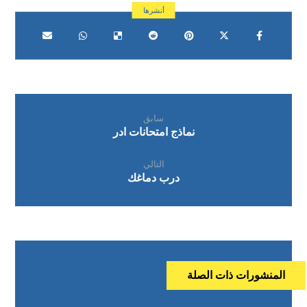
سابق
نماذج امتحانات ادر
التالي
درب دماغك
المنشورات ذات الصلة