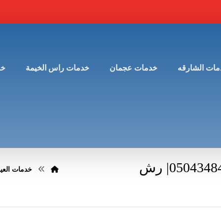
مات الشارقه
خدمات عجمان
خدمات راس الخيمة
خد
شركة مكافحة حشرات في العين |0504348425| رش
خدمات العي