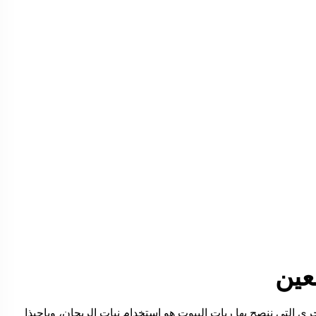
عين
خرى التي ننصح بها ربات البيوت هو إستخدام نبات الريحان، وياحبذا