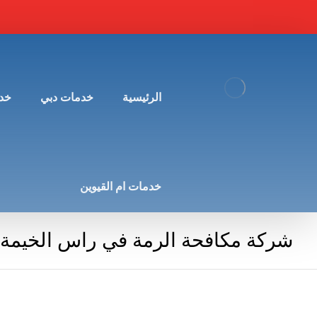
الرئيسية
خدمات دبي
خد
خدمات ام القيوين
شركة مكافحة الرمة في راس الخيمة |504348425