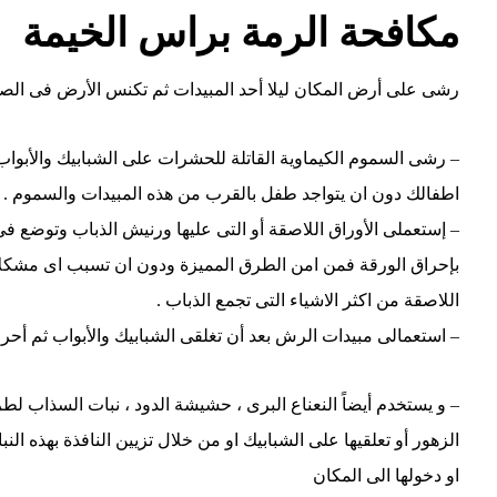
مكافحة الرمة براس الخيمة
رشى على أرض المكان ليلا أحد المبيدات ثم تكنس الأرض فى الصب
– رشى السموم الكيماوية القاتلة للحشرات على الشبابيك والأبواب
اطفالك دون ان يتواجد طفل بالقرب من هذه المبيدات والسموم .
– إستعملى الأوراق اللاصقة أو التى عليها ورنيش الذباب وتوضع في
بإحراق الورقة فمن امن الطرق المميزة ودون ان تسبب اى مشكلا
اللاصقة من اكثر الاشياء التى تجمع الذباب .
– استعمالى مبيدات الرش بعد أن تغلقى الشبابيك والأبواب ثم أحر
– و يستخدم أيضاً النعناع البرى ، حشيشة الدود ، نبات السذاب لط
الزهور أو تعلقيها على الشبابيك او من خلال تزيين النافذة بهذه ا
او دخولها الى المكان