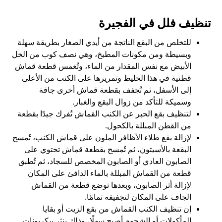
تنظيف فلل في الفجيرة
للتخلص من البقع الناتجة من أيدي الصغار بطريقة سهلة
وبسيطة ومن مكونات المطبخ، وهي نصف كوب من الخل
الأبيض مع نفس المقدار من الماء، وتُغمس قطعة قماش
قطنية في هذا الخليط وتمريرها على الكنب من الأعلى
إلى الأسفل، ثم تُجفف بقطعة قماش أخرى جافة
وسميكة للتأكد من زوال البقع والغبار.
لتنظيف بقع الحبر عن الكنب القماش تُفرك جيدًا بقطعة
من القطن المبللة بالكحول.
لإزالة بقع طلاء الأظافر الملون على قماش الكنب، تُمسح
البقعة بالأسيتون، ثم تُمسح بقطعة قماش تحتوي على
الصابون العادي أو الصابون المخصص للسجاد، ثم تُطبق
قطعة من القماش المبللة بالماء الدافئ على المكان
لإزالة أثر الصابون، وبعدها توضع قطعة من القماش
الجاف على المكان لتجفيفه تمامًا.
إن تنظيف الكنب القماش من بقع الزيت أو بقايا
المأكولات أو الشحوم أصبح سهلًا، وذلك بنثر بيكربونات