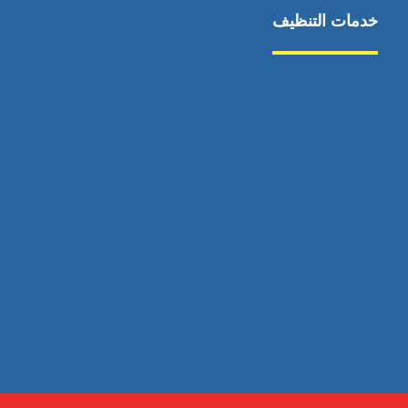
خدمات التنظيف
مكافحة الآفات
مركبة
بناء
غسيل سيارة
صيانة
تجاري
عادي
خدمات
الداخلية
الخارج
اتصال
لورم
معلومات
الخارج
خدمات
خدمات ساخنة