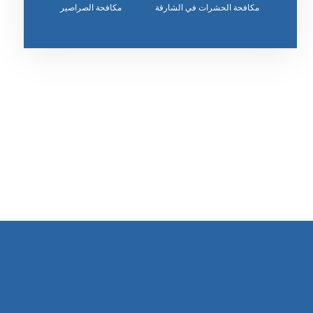
مكافحة الحشرات في الشارقة
مكافحة الصراصير
رقم الهاتف
٥٥ ٤٤ ٣٣ ٢٢ ٩٧١+