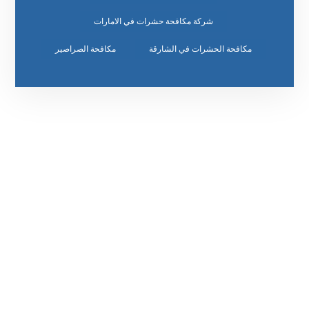
شركة مكافحة حشرات في الامارات
مكافحة الحشرات في الشارقة
مكافحة الصراصير
رقم الهاتف
٥٥ ٤٤ ٣٣ ٢٢ ٩٧١+