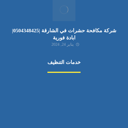
شركة مكافحة حشرات في الشارقة |0504348425|
ابادة فورية
يناير 24, 2024
خدمات التنظيف
مكافحة الآفات
مركبة
بناء
غسيل سيارة
صيانة
تجاري
عادي