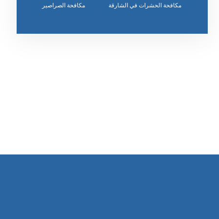
مكافحة الحشرات في الشارقة
مكافحة الصراصير
رقم الهاتف
٥٥ ٤٤ ٣٣ ٢٢ ٩٧١+