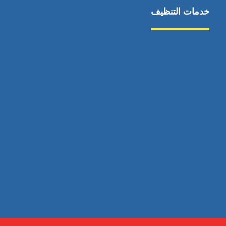
خدمات التنظيف
مكافحة الآفات
مركبة
بناء
غسيل سيارة
صيانة
تجاري
عادي
خدمات
الداخلية
الخارج
اتصال
لورم
معلومات
الخارج
خدمات
خدمات ساخنة