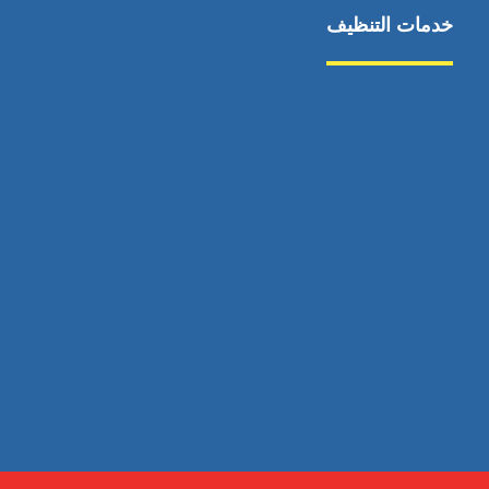
خدمات التنظيف
مكافحة الآفات
مركبة
بناء
غسيل سيارة
صيانة
تجاري
عادي
خدمات
الداخلية
الخارج
اتصال
لورم
معلومات
الخارج
خدمات
خدمات ساخنة