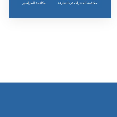
مكافحة الحشرات في الشارقة
مكافحة الصراصير
رقم الهاتف
٥٥ ٤٤ ٣٣ ٢٢ ٩٧١+