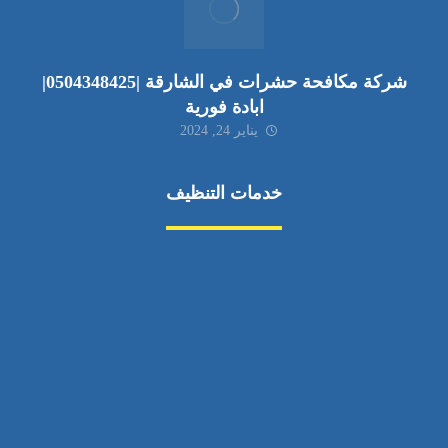
شركة مكافحة حشرات في الشارقة |0504348425|
ابادة فورية
يناير 24, 2024
خدمات التنظيف
مكافحة الآفات
مركبة
بناء
غسيل سيارة
صيانة
تجاري
عادي
خدمات