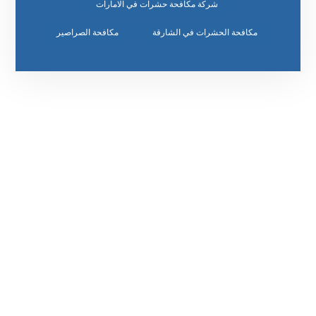
شركة مكافحة حشرات في الامارات
مكافحة الحشرات في الشارقة
مكافحة الصراصير
رقم الهاتف
٥٥ ٤٤ ٣٣ ٢٢ ٩٧١+