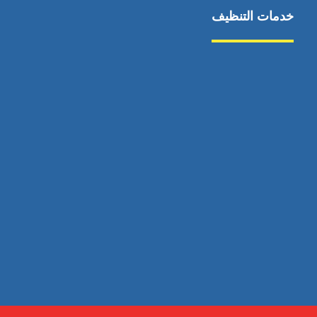
خدمات التنظيف
مكافحة الآفات
مركبة
بناء
غسيل سيارة
صيانة
تجاري
عادي
خدمات
الداخلية
الخارج
اتصال
لورم
معلومات
الخارج
خدمات
خدمات ساخنة