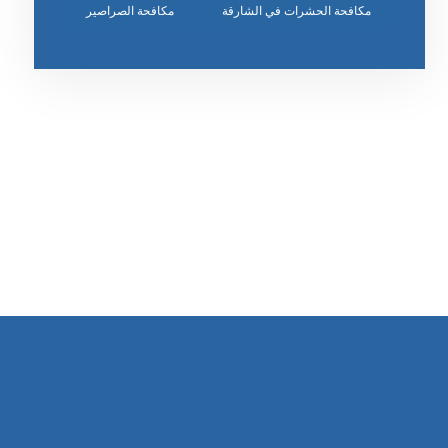
مكافحة الحشرات في الشارقة
مكافحة الصراصير
رقم الهاتف
٥٥ ٤٤ ٣٣ ٢٢ ٩٧١+