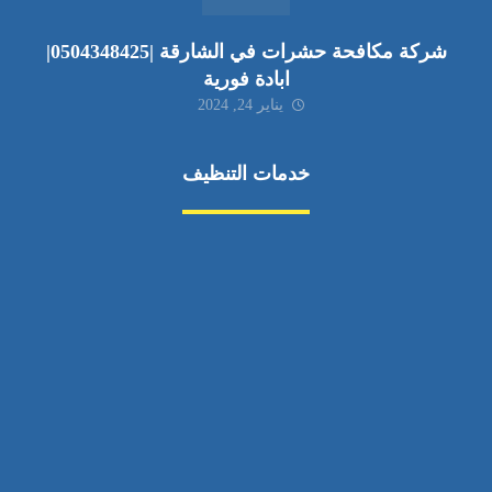
شركة مكافحة حشرات في الشارقة |0504348425|
ابادة فورية
يناير 24, 2024
خدمات التنظيف
مكافحة الآفات
مركبة
بناء
غسيل سيارة
صيانة
تجاري
عادي
خدمات
الداخلية
الخارج