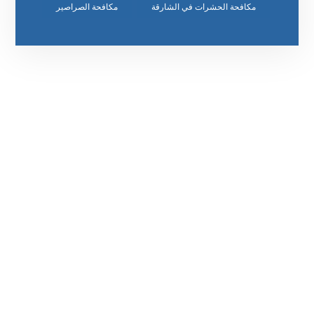
مكافحة الحشرات في الشارقة
مكافحة الصراصير
رقم الهاتف
٥٥ ٤٤ ٣٣ ٢٢ ٩٧١+
مواقعنا